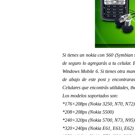
Si tienes un nokia con S60 (Symbian s
de seguro lo agregarás a tu celular. 
Windows Mobile 6. Si tienes otra marc
de abajo de este post y encontrara
Celulares que encontrás utilidades, t
Los modelos soportados son:
*176×208px (Nokia 3250, N70, N72)
*208×208px (Nokia 5500)
*240×320px (Nokia 5700, N73, N95)
*320×240px (Nokia E61, E61i, E62)