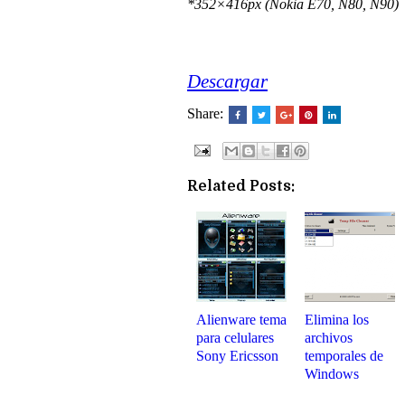
*352×416px (Nokia E70, N80, N90)
Descargar
Share:
Related Posts:
Alienware tema
Elimina los
para celulares
archivos
Sony Ericsson
temporales de
Windows