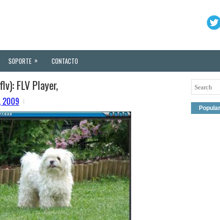
»
SOPORTE
CONTACTO
lv): FLV Player,
6, 2009
Popula