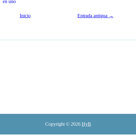
en uno
Inicio
Entrada antigua →
Copyright ©
2026
HyB