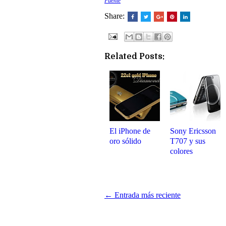
Fuente
Share:
Related Posts:
El iPhone de
Sony Ericsson
oro sólido
T707 y sus
colores
← Entrada más reciente