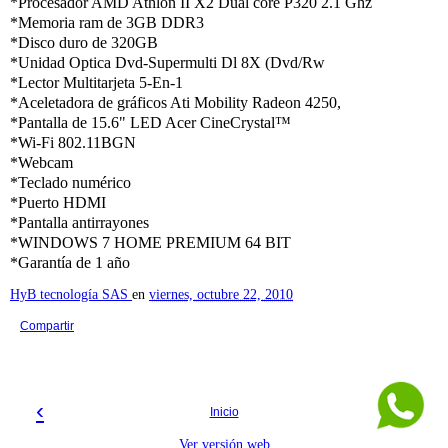
*Procesador AMD Athlon II X2 Dual core P320 2.1 Ghz
*Memoria ram de 3GB DDR3
*Disco duro de 320GB
*Unidad Optica Dvd-Supermulti Dl 8X (Dvd/Rw
*Lector Multitarjeta 5-En-1
*Aceletadora de gráficos Ati Mobility Radeon 4250,
*Pantalla de 15.6" LED Acer CineCrystal™
*Wi-Fi 802.11BGN
*Webcam
*Teclado numérico
*Puerto HDMI
*Pantalla antirrayones
*WINDOWS 7 HOME PREMIUM 64 BIT
*Garantía de 1 año
HyB tecnología SAS
en
viernes, octubre 22, 2010
Compartir
‹
›
Inicio
Ver versión web