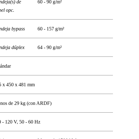
ndeja(s) de
60 - 90 g/m²
el opc.
ndeja bypass
60 - 157 g/m²
ndeja dúplex
64 - 90 g/m²
tándar
5 x 450 x 481 mm
nos de 29 kg (con ARDF)
 - 120 V, 50 - 60 Hz