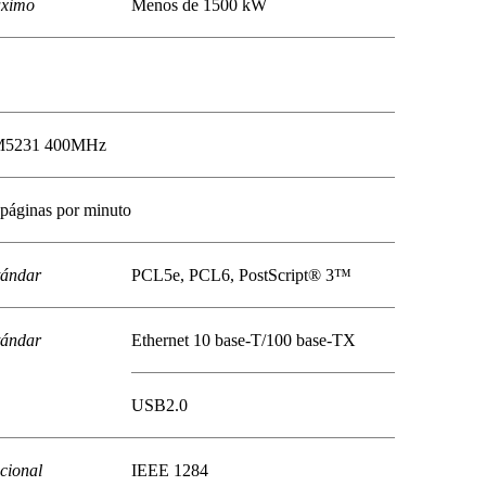
ximo
Menos de 1500 kW
5231 400MHz
 páginas por minuto
tándar
PCL5e, PCL6, PostScript® 3™
tándar
Ethernet 10 base-T/100 base-TX
USB2.0
cional
IEEE 1284