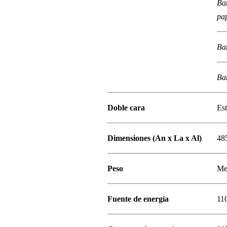
Ba
pap
Ba
Ba
Doble cara
Es
Dimensiones (An x La x Al)
48
Peso
Me
Fuente de energía
110