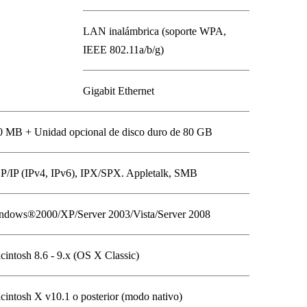
LAN inalámbrica (soporte WPA,
IEEE 802.11a/b/g)
Gigabit Ethernet
0 MB + Unidad opcional de disco duro de 80 GB
P/IP (IPv4, IPv6), IPX/SPX. Appletalk, SMB
ndows®2000/XP/Server 2003/Vista/Server 2008
intosh 8.6 - 9.x (OS X Classic)
intosh X v10.1 o posterior (modo nativo)