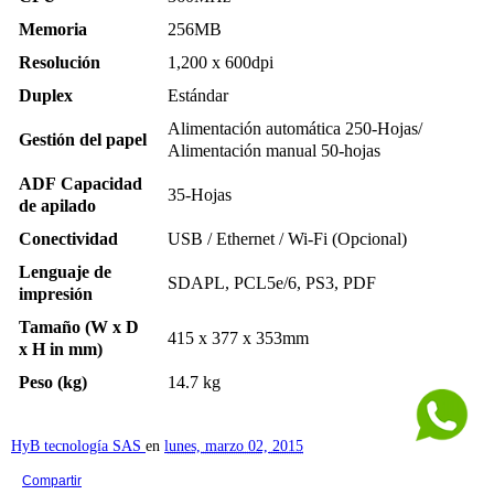
Memoria
256MB
Resolución
1,200 x 600dpi
Duplex
Estándar
Alimentación automática 250-Hojas/
Gestión del papel
Alimentación manual 50-hojas
ADF Capacidad
35-Hojas
de apilado
Conectividad
USB / Ethernet / Wi-Fi (Opcional)
Lenguaje de
SDAPL, PCL5e/6, PS3, PDF
impresión
Tamaño (W x D
415 x 377 x 353mm
x H in mm)
Peso (kg)
14.7 kg
HyB tecnología SAS
en
lunes, marzo 02, 2015
Compartir