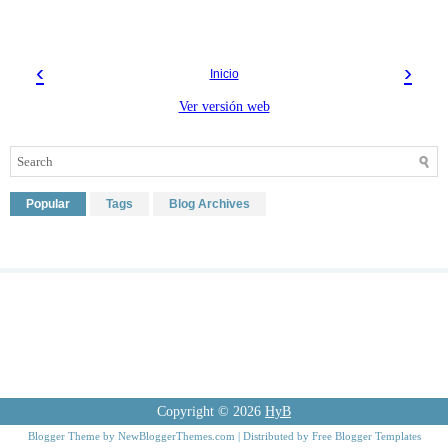
‹
›
Inicio
Ver versión web
Popular
Tags
Blog Archives
Copyright ©
2026
HyB
Blogger Theme by
NewBloggerThemes.com
| Distributed by
Free Blogger Templates