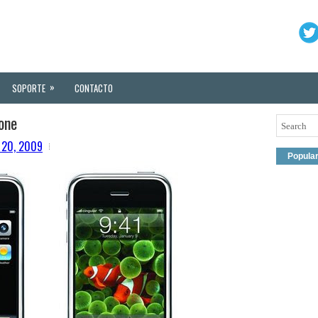
»
SOPORTE
CONTACTO
one
 20, 2009
Popula