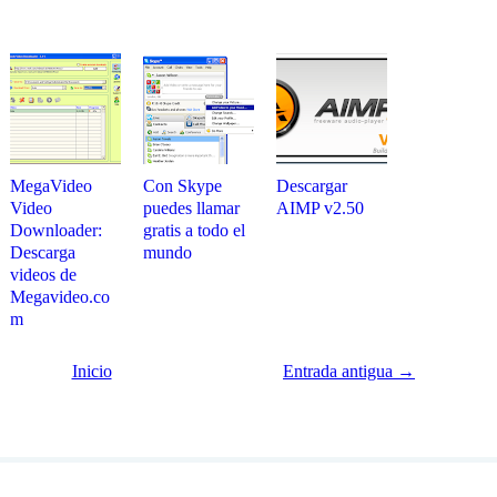
MegaVideo
Con Skype
Descargar
Video
puedes llamar
AIMP v2.50
Downloader:
gratis a todo el
Descarga
mundo
videos de
Megavideo.co
m
Inicio
Entrada antigua →